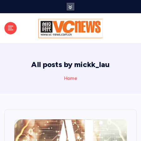
跳
至
正
文
All posts by mickk_lau
Home