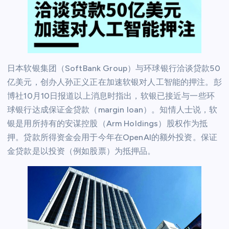
日本软银集团（SoftBank Group）与环球银行洽谈贷款50
亿美元，创办人孙正义正在加速软银对人工智能的押注。彭
博社10月10日报道以上消息时指出，软银已接近与一些环
球银行达成保证金贷款（margin loan）。知情人士说，软
银是用所持有的安谋控股（Arm Holdings）股权作为抵
押。贷款所得资金会用于今年在OpenAI的额外投资。保证
金贷款是以投资（例如股票）为抵押品。