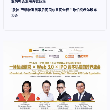
业的整合浪潮再掀巨浪
“股神”巴菲特退居幕后阿贝尔首度全权主导伯克希尔股东
大会