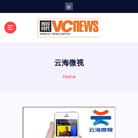
跳
至
正
文
云海微视
Home