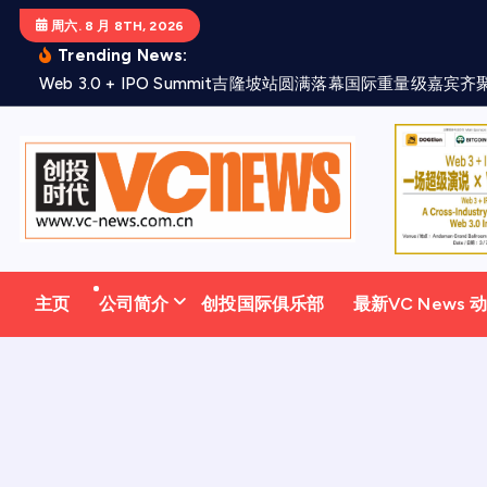
跳
周六. 8 月 8TH, 2026
至
Trending News:
正
W
e
b
3
.
0
+
I
P
O
S
u
m
m
i
t
吉
隆
坡
站
圆
满
落
幕
国
际
重
量
级
嘉
宾
齐
文
主页
公司简介
创投国际俱乐部
最新VC News 