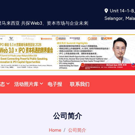
Unit 14-1-B,
Selangor, Mala
聚
马
来
西
亚
共
探
W
e
b
3
、
资
本
市
场
与
企
业
未
来
发
展
新
机
遇
动态
活动照片库
电子报
联系我们
公司简介
Home
公司简介