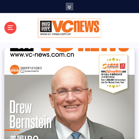
跳
至
正
文