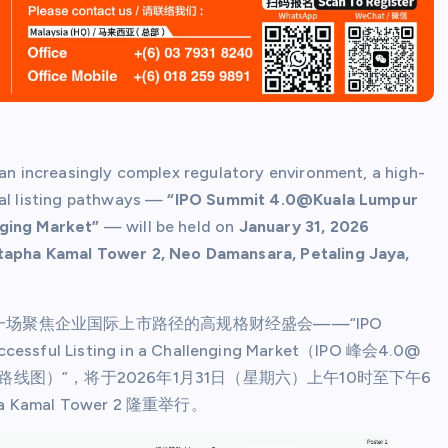
 an increasingly complex regulatory environment, a high-
nal listing pathways —
“IPO Summit 4.0@Kuala Lumpur
nging Market”
— will be held on
January 31, 2026
apha Kamal Tower 2, Neo Damansara, Petaling Jaya,
场聚焦企业国际上市路径的高规格财经盛会——“IPO
essful Listing in a Challenging Market（IPO 峰会4.0@
线图）”，将于2026年1月31日（星期六）上午10时至下午6
 Kamal Tower 2 隆重举行。