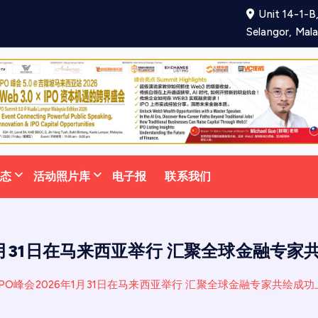
Unit 14-1-B,
项
合
作
备
忘
录
助
力
吸
引
更
多
Selangor, Mala
动态
活动照片库
电子报
联系我们
年1月31日在马来西亚举行 汇聚全球金融专
IPO峰会2026年1月31日在马来西亚举行 汇聚全球金融专家共绘成