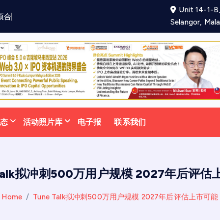
Unit 14-1-B,
项
合
作
备
忘
录
助
力
吸
引
更
多
泰
国
游
Selangor, Mala
动态
活动照片库
电子报
联系我们
 Talk拟冲刺500万用户规模 2027年后评
Home
Tune Talk拟冲刺500万用户规模 2027年后评估上市可能