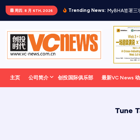
跳
Trending News:
M
y
B
H
A
签
署
三
周四. 8 月 6TH, 2026
至
正
文
主页
公司简介
创投国际俱乐部
最新VC News 
Tune