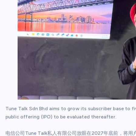
Tune Talk Sdn Bhd aims to grow its subscriber base to five
public offering (IPO) to be evaluated thereafter.
电信公司Tune Talk私人有限公司放眼在2027年底前，