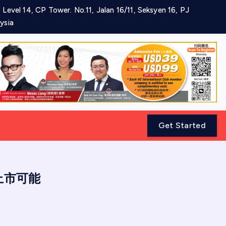
 Level 14, CP Tower. No.11, Jalan 16/11, Seksyen 16, PJ
ysia
Get Started
估上市可能