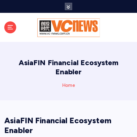
跳
至
正
文
AsiaFIN Financial Ecosystem
Enabler
Home
AsiaFIN Financial Ecosystem
Enabler