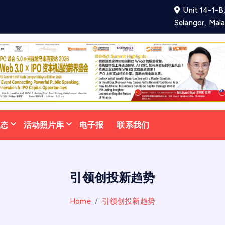
Unit 14-1-B,
项
合
作
备
忘
录
助
力
Selangor, Mala
动态
活动照片库
电子报
联系我们
引领创投新趋势
Home
引领创投新趋势