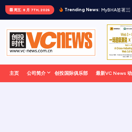
跳
Trending News:
M
y
B
H
A
签
署
三
周五. 8 月 7TH, 2026
至
正
文
主页
公司简介
创投国际俱乐部
最新VC News 