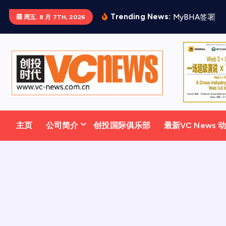
跳
Trending News:
M
y
B
H
A
签
署
三
周五. 8 月 7TH, 2026
至
正
文
主页
公司简介
创投国际俱乐部
最新VC News 