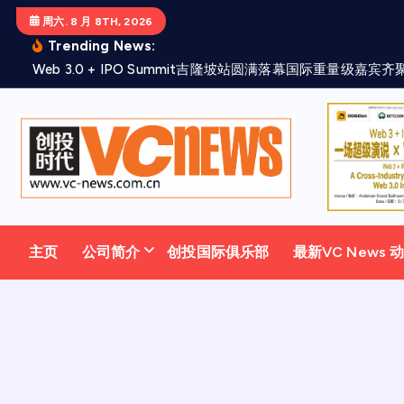
跳
周六. 8 月 8TH, 2026
至
Trending News:
正
W
e
b
3
.
0
+
I
P
O
S
u
m
m
i
t
吉
隆
坡
站
圆
满
落
幕
国
际
重
量
级
嘉
宾
齐
文
主页
公司简介
创投国际俱乐部
最新VC News 