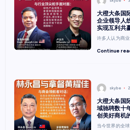
skybe
大橙大条国际
企业领导人
实现互利共赢
许多人认为商业
Continue rea
skybe
大橙大条国际
域驰聘数十
创美好商机
当今世界的全球