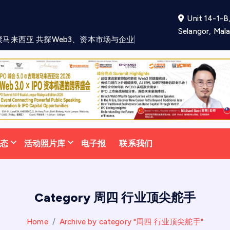
Unit 14-1-B,
Selangor, Mala
聚
马
来
西
亚
共
探
W
e
b
3
、
资
本
市
场
与
企
业
未
来
发
展
新
机
遇
动态
活动照片库
电子报
联系我们
Category 周四 行业顶尖舵手
Home
Archive by category "周四 行业顶尖舵手"