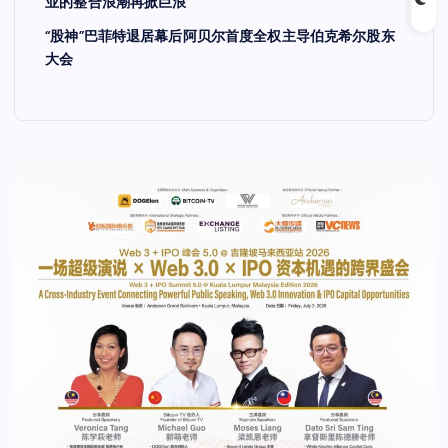
业的整合浪潮再掀巨浪
“股神”巴菲特退居幕后阿贝尔首度全权主导伯克希尔股东
大会