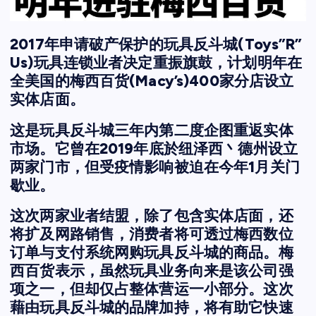
2017年申请破产保护的玩具反斗城(Toys”R”
Us)玩具连锁业者决定重振旗鼓，计划明年在
全美国的梅西百货(Macy’s)400家分店设立
实体店面。
这是玩具反斗城三年内第二度企图重返实体
市场。它曾在2019年底於纽泽西丶德州设立
两家门市，但受疫情影响被迫在今年1月关门
歇业。
这次两家业者结盟，除了包含实体店面，还
将扩及网路销售，消费者将可透过梅西数位
订单与支付系统网购玩具反斗城的商品。梅
西百货表示，虽然玩具业务向来是该公司强
项之一，但却仅占整体营运一小部分。这次
藉由玩具反斗城的品牌加持，将有助它快速