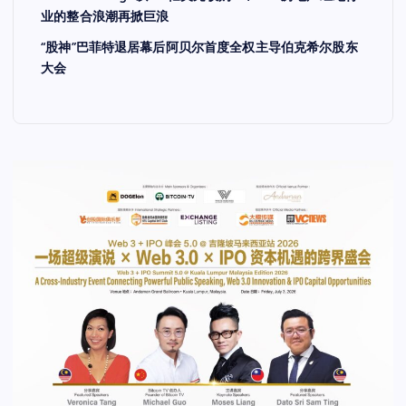
业的整合浪潮再掀巨浪
“股神”巴菲特退居幕后阿贝尔首度全权主导伯克希尔股东
大会