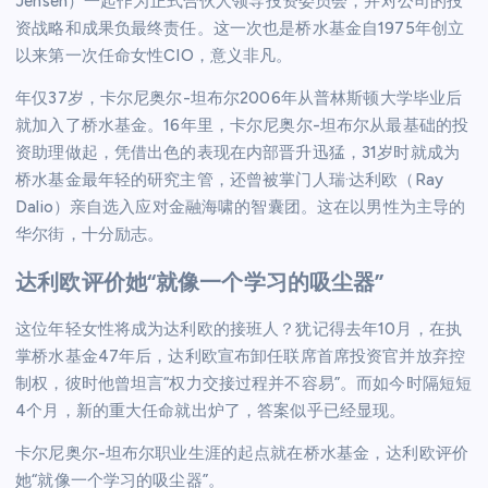
Jensen）一起作为正式合伙人领导投资委员会，并对公司的投
资战略和成果负最终责任。这一次也是桥水基金自1975年创立
以来第一次任命女性CIO，意义非凡。
年仅37岁，卡尔尼奥尔-坦布尔2006年从普林斯顿大学毕业后
就加入了桥水基金。16年里，卡尔尼奥尔-坦布尔从最基础的投
资助理做起，凭借出色的表现在内部晋升迅猛，31岁时就成为
桥水基金最年轻的研究主管，还曾被掌门人瑞·达利欧（Ray
Dalio）亲自选入应对金融海啸的智囊团。这在以男性为主导的
华尔街，十分励志。
达利欧评价她“就像一个学习的吸尘器”
这位年轻女性将成为达利欧的接班人？犹记得去年10月，在执
掌桥水基金47年后，达利欧宣布卸任联席首席投资官并放弃控
制权，彼时他曾坦言“权力交接过程并不容易”。而如今时隔短短
4个月，新的重大任命就出炉了，答案似乎已经显现。
卡尔尼奥尔-坦布尔职业生涯的起点就在桥水基金，达利欧评价
她“就像一个学习的吸尘器”。