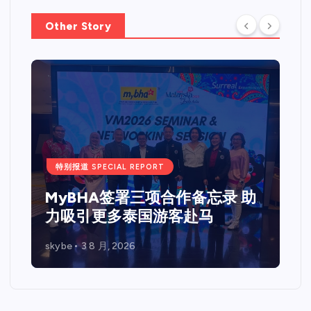
Other Story
特别报道 
Web 
特别报道 SPECIAL REPORT
站圆
MyBHA签署三项合作备忘录 助
马来西
力吸引更多泰国游客赴马
与企
skybe
3 8 月, 2026
skybe
7