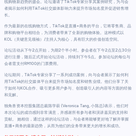
线购物新趋势的盛会。论坛邀请了TikTok专家分享其案例研究，为与会
者揭示如何利用TikTok社交媒体影响力来提升市场知名度并促进销售增
长。
作为最新的在线购物方式，TikTok是直播+商务的平台，它将零售商、品
牌和购物平台相结合，为消费者带来了全新的购物体验。这种模式以
KOL（关键意见领袖）/主持人为核心，具有巨大的价值创造空间。
论坛活动从下午2点开始，为期2个半小时。参会者在下午2点至2点30分
进行注册，随后正式开始论坛活动，持续到下午5点。参加论坛的每位与
会者需支付RM100的门票费用。
论坛期间，TikTok专家分享了一系列成功案例，向与会者展示了如何利
用TikTok的社交媒体平台来提升市场知名度和销售业绩。他们分享了关
于如何与KOL合作、吸引更多用户参与、创造吸引人的内容等方面的经验
和见解。
独角兽资本控股集团总裁陈学萩 (Veronica Tang, 小陈总)表示，他们对
本次论坛的成功感到非常满意，并感谢所有参与者和演讲嘉宾的支持和
贡献。 她相信，通过这样的论坛活动，与会者将能够更好地了解并掌握
直播+商务的最新趋势，从而为他们的业务带来更大的增长和成功。