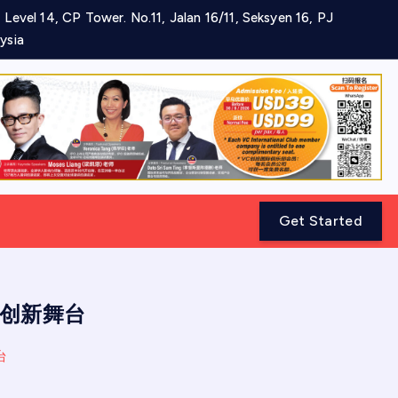
 Level 14, CP Tower. No.11, Jalan 16/11, Seksyen 16, PJ
ysia
Get Started
作与创新舞台
台