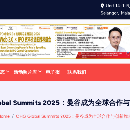
Unit 14-1-B,
项
合
作
备
忘
录
助
力
吸
引
更
多
泰
国
游
Selangor, Mala
动态
活动照片库
电子报
联系我们
lobal Summits 2025：曼谷成为全球合
Home
CHG Global Summits 2025：曼谷成为全球合作与创新舞