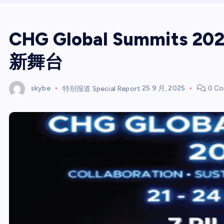
CHG Global Summit
新舞台
skybe
特别报道 Special Report
25 9 月, 2025
0 Co