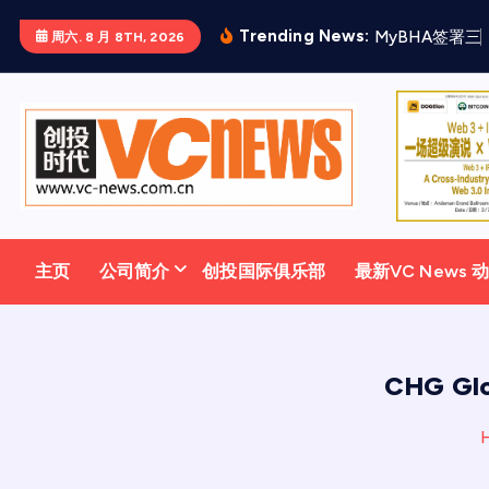
跳
Trending News:
M
y
B
H
A
签
署
三
周六. 8 月 8TH, 2026
至
正
文
主页
公司简介
创投国际俱乐部
最新VC News 
CHG G