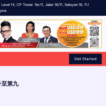
 Level 14, CP Tower. No.11, Jalan 16/11, Seksyen 16, PJ
ysia
Get Started
升至第九