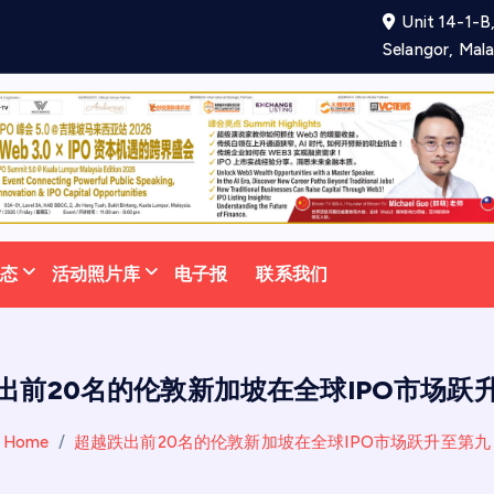
Unit 14-1-B,
项
合
作
备
忘
录
助
力
吸
引
更
多
泰
Selangor, Mala
动态
活动照片库
电子报
联系我们
出前20名的伦敦新加坡在全球IPO市场跃
Home
超越跌出前20名的伦敦新加坡在全球IPO市场跃升至第九