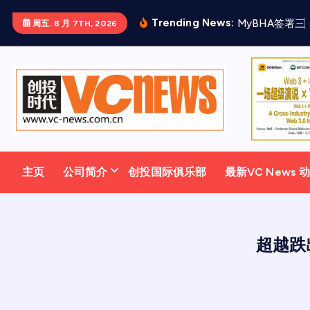
跳
Trending News:
M
y
B
H
A
签
署
三
周五. 8 月 7TH, 2026
至
正
文
主页
公司简介
创投国际俱乐部
最新VC News 
超越跌