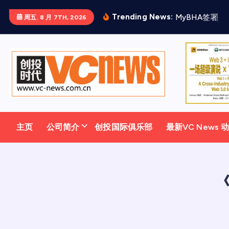
跳
Trending News:
M
y
B
H
A
签
署
三
周五. 8 月 7TH, 2026
至
正
文
主页
公司简介
创投国际俱乐部
最新VC News 
《