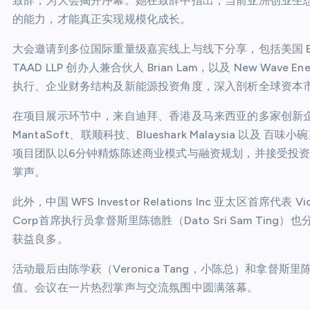
致辞，为大会揭开序幕。她在致辞中指出，当前亚洲创业生
的能力，才能真正实现规模化成长。
大会邀请到多位国际重量级嘉宾线上与线下分享，包括美国 Exchange 
TAAD LLP 创办人兼合伙人 Brian Lam，以及 New Wave Energ
执行、企业财务结构及新能源投资角度，深入剖析全球资本
在项目展示环节中，来自迪拜、香港及马来西亚的多家创新企业——包括
MantaSoft、联顺科技、Blueshark Malaysia 以及 百
项目团队以6分钟精炼陈述商业模式与融资规划，并接受投
掌声。
此外，中国 WFS Investor Relations Inc 亚太区首席代表 Vick
Corp首席执行员拿督斯里陈德胜（Dato Sri Sam T
获益良多。
活动最后由陈学萩（Veronica Tang，小陈总）和拿
值。会议在一片热烈掌声与交流氛围中圆满落幕。