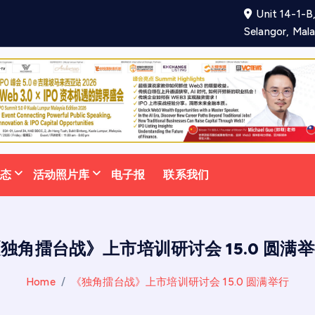
Unit 14-1-B,
项
合
作
备
忘
录
助
力
吸
Selangor, Mala
动态
活动照片库
电子报
联系我们
独角擂台战》上市培训研讨会 15.0 圆满
Home
《独角擂台战》上市培训研讨会 15.0 圆满举行