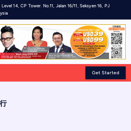
 Level 14, CP Tower. No.11, Jalan 16/11, Seksyen 16, PJ
ysia
Get Started
举行