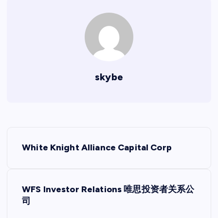
skybe
文
White Knight Alliance Capital Corp
章
导
WFS Investor Relations 唯思投资者关系公
司
航