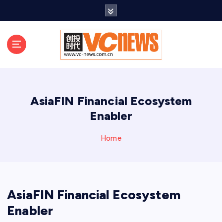
跳
至
正
文
AsiaFIN Financial Ecosystem
Enabler
Home
AsiaFIN Financial Ecosystem
Enabler