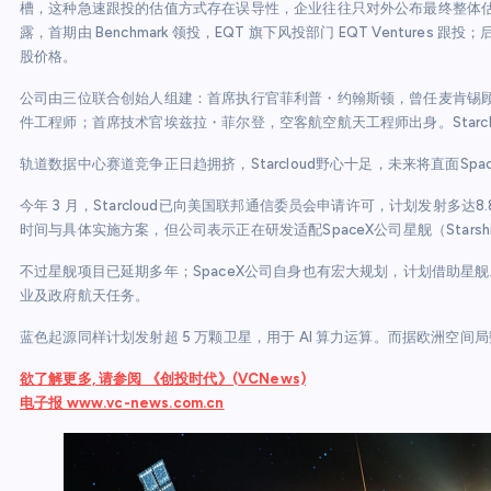
槽，这种急速跟投的估值方式存在误导性，企业往往只对外公布最终整体估值
露，首期由 Benchmark 领投，EQT 旗下风投部门 EQT Ventu
股价格。
公司由三位联合创始人组建：首席执行官菲利普・约翰斯顿，曾任麦肯锡顾
件工程师；首席技术官埃兹拉・菲尔登，空客航空航天工程师出身。Starcloud
轨道数据中心赛道竞争正日趋拥挤，Starcloud野心十足，未来将直面Sp
今年 3 月，Starcloud已向美国联邦通信委员会申请许可，计划发射多
时间与具体实施方案，但公司表示正在研发适配SpaceX公司星舰（Stars
不过星舰项目已延期多年；SpaceX公司自身也有宏大规划，计划借助星
业及政府航天任务。
蓝色起源同样计划发射超 5 万颗卫星，用于 AI 算力运算。而据欧洲空间
欲了解更多, 请参阅 《创投时代》(VCNews)
电子报 www.vc-news.com.cn