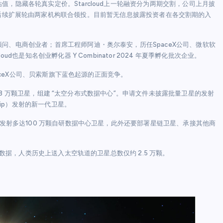
，隐藏各轮真实定价。Starcloud上一轮融资分为两期交割，公司上月披
res 跟投；后续扩展轮由两家机构联合领投。目前暂无信息披露投资者在各交割期的入
问、电商创业者；首席工程师阿迪・奥尔泰安，历任SpaceX公司、微软软
也是知名创业孵化器 Y Combinator 2024 年夏季孵化批次企业。
aceX公司、贝索斯旗下蓝色起源的正面竞争。
达8.8 万颗卫星，组建 “太空分布式数据中心”。申请文件未披露批量卫星的发射
hip）发射的新一代卫星。
舰发射多达100 万颗自研数据中心卫星，此外还要部署星链卫星、承接其他商
局数据，人类历史上送入太空轨道的卫星总数仅约 2.5 万颗。