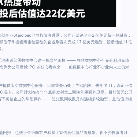
业Starcloud已向投资者透露，公司正洽谈至少2 亿美元新一轮融资，
于华盛顿州雷德蒙德的企业刚宣布完成 1.7 亿美元融资，投后估值 11 亿
投。
地轨道部署数据中心这一概念的追捧 —— 在轨数据中心可充分利用充沛
念列为公司后续 IPO 的核心看点之一，但数据中心行业不少业内人士仍对
防部等客户提供太空数据中心服务，目前业务仍处于早期阶段。去年 11 月，该企业借
H100 显卡。公司计划在今年年底前发射第二颗性能更强的卫星。目前暂无公开
当下初创企业的常见操作 ——短短数周或数月内连续多轮融资、且估值持续
面浮盈回报，也便于企业向客户和员工宣传高估值品牌形象。但不少投资者吐