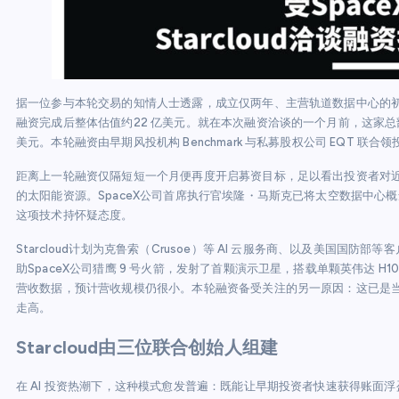
据一位参与本轮交易的知情人士透露，成立仅两年、主营轨道数据中心的初创企
融资完成后整体估值约22 亿美元。就在本次融资洽谈的一个月前，这家总部位
美元。本轮融资由早期风投机构 Benchmark 与私募股权公司 EQT 联合领
距离上一轮融资仅隔短短一个月便再度开启募资目标，足以看出投资者对近
的太阳能资源。SpaceX公司首席执行官埃隆・马斯克已将太空数据中心概
这项技术持怀疑态度。
Starcloud计划为克鲁索（Crusoe）等 AI 云服务商、以及美国国
助SpaceX公司猎鹰 9 号火箭，发射了首颗演示卫星，搭载单颗英伟达 
营收数据，预计营收规模仍很小。本轮融资备受关注的另一原因：这已是
走高。
Starcloud由三位联合创始人组建
在 AI 投资热潮下，这种模式愈发普遍：既能让早期投资者快速获得账