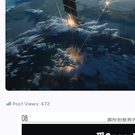
Post Views:
472