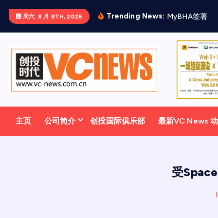
跳
Trending News:
M
y
B
H
A
签
署
三
周六. 8 月 8TH, 2026
至
正
文
主页
公司简介
创投国际俱乐部
最新VC News 
受Spac