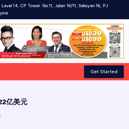
 Level 14, CP Tower. No.11, Jalan 16/11, Seksyen 16, PJ
ysia
Get Started
达22亿美元
元