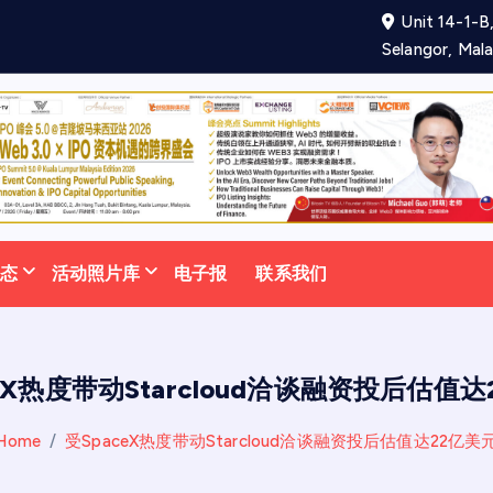
Unit 14-1-B,
项
合
作
备
忘
录
助
力
吸
Selangor, Mala
动态
活动照片库
电子报
联系我们
eX热度带动Starcloud洽谈融资投后估值
Home
受SpaceX热度带动Starcloud洽谈融资投后估值达22亿美