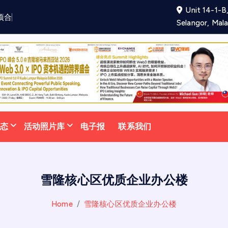
Unit 14-1-B,
项
合
作
备
忘
录
助
力
吸
引
Selangor, Mala
动态
活动照片库
电子报
联系我们
雪隆核心区优质企业办公楼
Home
雪隆核心区优质企业办公楼