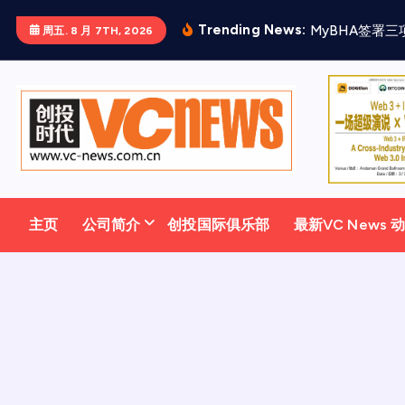
跳
Trending News:
M
y
B
H
A
签
署
三
周五. 8 月 7TH, 2026
至
正
文
主页
公司简介
创投国际俱乐部
最新VC News 