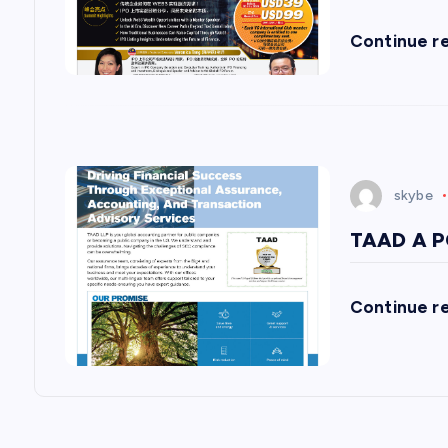
Continue r
skybe
TAAD A P
Continue r