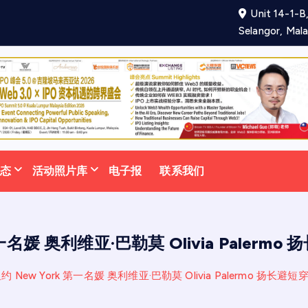
Unit 14-1-B,
项
合
作
备
忘
录
助
力
Selangor, Mala
动态
活动照片库
电子报
联系我们
第一名媛 奥利维亚·巴勒莫 Olivia Paler
约 New York 第一名媛 奥利维亚·巴勒莫 Olivia Palermo 扬长