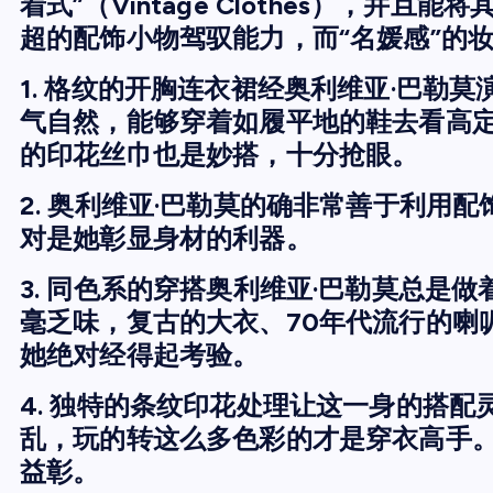
着式”（Vintage Clothes），并
超的配饰小物驾驭能力，而“名媛感”的
1. 格纹的开胸连衣裙经奥利维亚·巴勒
气自然，能够穿着如履平地的鞋去看高
的印花丝巾也是妙搭，十分抢眼。
2. 奥利维亚·巴勒莫的确非常善于利用
对是她彰显身材的利器。
3. 同色系的穿搭奥利维亚·巴勒莫总是
毫乏味，复古的大衣、70年代流行的喇
她绝对经得起考验。
4. 独特的条纹印花处理让这一身的搭
乱，玩的转这么多色彩的才是穿衣高手
益彰。