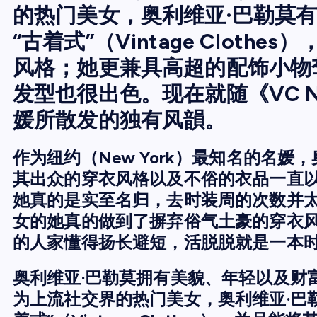
的热门美女，奥利维亚·巴勒莫
“古着式”（Vintage Cloth
风格；她更兼具高超的配饰小物
发型也很出色。现在就随《VC 
媛所散发的独有风韻。
作为纽约（New York）最知名的名媛，奥利
其出众的穿衣风格以及不俗的衣品一直
她真的是实至名归，去时装周的次数并
女的她真的做到了摒弃俗气土豪的穿衣
的人家懂得扬长避短，活脱脱就是一本
奥利维亚·巴勒莫拥有美貌、年轻以及财
为上流社交界的热门美女，奥利维亚·巴