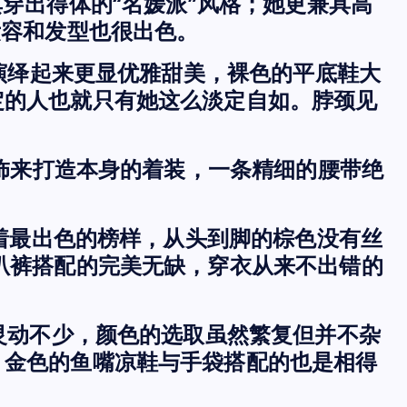
且能将其穿出得体的“名媛派”风格；她更兼具高
妆容和发型也很出色。
莫演绎起来更显优雅甜美，裸色的平底鞋大
定的人也就只有她这么淡定自如。脖颈见
配饰来打造本身的着装，一条精细的腰带绝
做着最出色的榜样，从头到脚的棕色没有丝
叭裤搭配的完美无缺，穿衣从来不出错的
配灵动不少，颜色的选取虽然繁复但并不杂
。金色的鱼嘴凉鞋与手袋搭配的也是相得