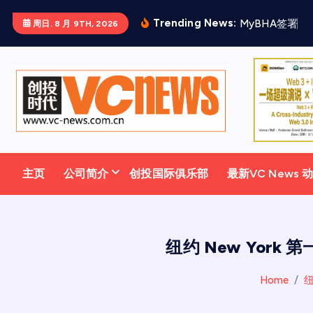
跳
Trending News:
M
y
B
H
A
签
署
三
周日. 8 月 9TH, 2026
至
正
文
主页
公司简介
创投国际俱乐部
最新VC News 
纽约 New York 
Home
纽