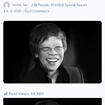
mickk_lau
人物 People
,
特别报道 Special Report
4 6 月, 2021
0 Comments
Post Views:
24,960