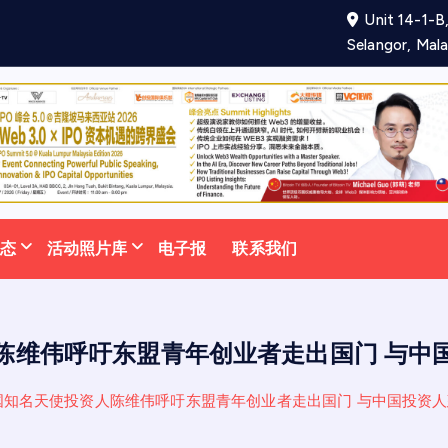
Unit 14-1-B,
项
合
作
备
忘
录
助
力
吸
引
Selangor, Mala
动态
活动照片库
电子报
联系我们
陈维伟呼吁东盟青年创业者走出国门 与中
国知名天使投资人陈维伟呼吁东盟青年创业者走出国门 与中国投资