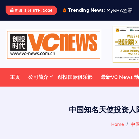
跳
Trending News:
M
y
B
H
A
签
署
三
周四. 8 月 6TH, 2026
至
正
文
主页
公司简介
创投国际俱乐部
最新VC News 
中国知名天使投资人
Home
中