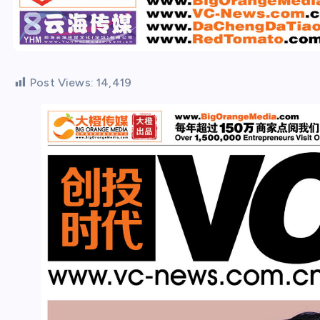
Post Views:
14,419