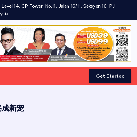
 Level 14, CP Tower. No.11, Jalan 16/11, Seksyen 16, PJ
ysia
Get Started
宅成新宠