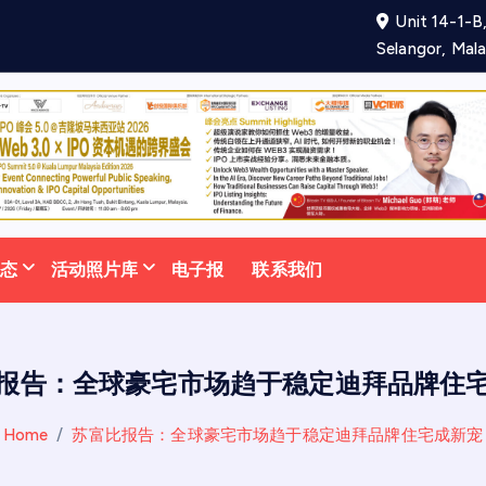
Unit 14-1-B,
项
合
作
备
忘
录
助
力
Selangor, Mala
动态
活动照片库
电子报
联系我们
报告：全球豪宅市场趋于稳定迪拜品牌住
Home
苏富比报告：全球豪宅市场趋于稳定迪拜品牌住宅成新宠