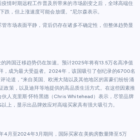
后疫情时期远程工作普及所带来的市场剧变之后，全球高端住
价会下跌，但上涨速度可能会放缓。”尼尔森表示。
尽管市场表面平静，背后仍存在诸多不确定性，但整体趋势显
净值人士的跨国迁移趋势仍在加速。预计2025年将有13.5万名高净值
迪拜，成为最大受益者。2024年，该国吸引了创纪录的6700名
森评论道，“来自英国、欧洲大陆以及其他地区的富豪们纷纷涌
签证政策，以及迪拜等地提供的高品质生活方式。在这些因素推
里斯·怀特黑德（Chris Whitehead）表示，尽管品牌
%以上，显示出品牌效应对高端买家具有强大吸引力。
年4月至2024年3月期间，国际买家在美购房数量降至5万