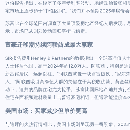
这份报告指出，在经历了多年受利率波动、地缘政治紧张和
宅市场正逐步趋于“中性区间”。“我们并不预期2025年房
苏富比在全球范围内调查了大量顶级房地产经纪人后发现，
示，市场已从剧烈波动回归平衡与稳定。
富豪迁移潮持续阿联酋成最大赢家
SIR报告援引Henley & Partners的数据指出，全球高
人士移居他国，高于2024年的12.8万人。阿联酋，特别是
新富裕居民，远超以往。“阿联酋就像一块财富磁铁，”尼尔
入。”阿联酋吸引高净值人群的关键在于其税收优势、黄金
动下，迪拜的品牌住宅尤为抢手。苏富比国际地产迪拜执行合伙人克
住宅在面积和建材质量上与普通豪宅相近，但通常能溢价25
美国市场：买家减少但单价更高
与迪拜的火热行情相比，美国市场则呈现另一番景象。2023