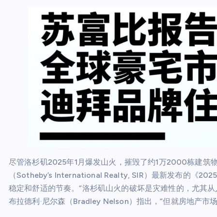
尽管洛杉矶2025年1月爆发山火，摧毁了约1万2000栋
（Sotheby’s International Realty, SIR
稳定和舒适的节奏。“洛杉矶山火的破坏是灾难性的，尤其从
布拉德利·尼尔森（Bradley Nelson）指出，“但就房