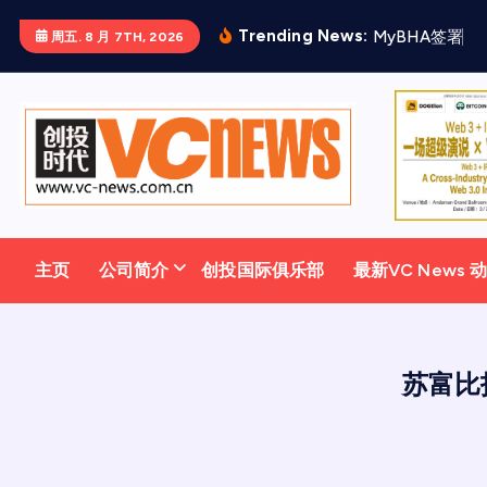
跳
Trending News:
M
y
B
H
A
签
署
三
周五. 8 月 7TH, 2026
至
正
文
主页
公司简介
创投国际俱乐部
最新VC News 
苏富比