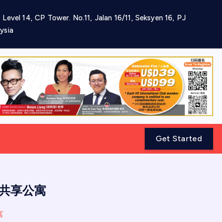
 Level 14, CP Tower. No.11, Jalan 16/11, Seksyen 16, PJ
ysia
Get Started
f共享公寓
寓