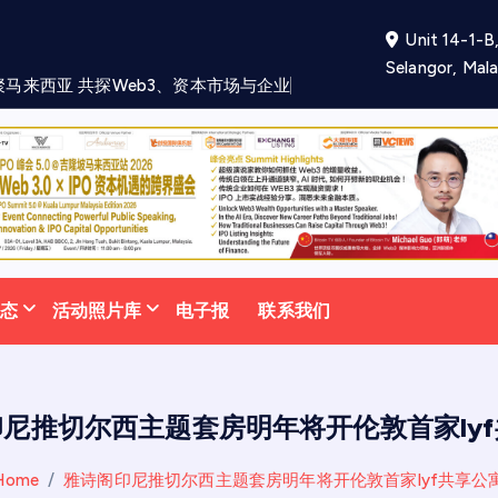
Unit 14-1-B,
Selangor, Mala
聚
马
来
西
亚
共
探
W
e
b
3
、
资
本
市
场
与
企
业
未
来
发
展
新
机
遇
动态
活动照片库
电子报
联系我们
尼推切尔西主题套房明年将开伦敦首家ly
Home
雅诗阁印尼推切尔西主题套房明年将开伦敦首家lyf共享公