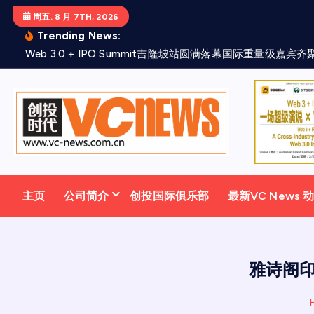
跳
周五. 8 月 7TH, 2026
至
Trending News:
正
W
e
b
3
.
0
+
I
P
O
S
u
m
m
i
t
吉
隆
坡
站
圆
满
落
幕
国
际
重
量
级
嘉
宾
齐
文
主页
公司简介
创投国际俱乐部
最新VC News 
雅诗阁印