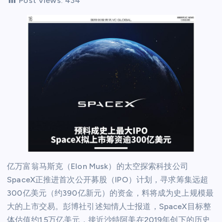
Post Views:
434
亿万富翁马斯克（Elon Musk）的太空探索科技公司
SpaceX正推进首次公开募股（IPO）计划，寻求筹集远超
300亿美元（约390亿新元）的资金，料将成为史上规模最
大的上市交易。彭博社引述知情人士报道，SpaceX目标整
体估值约1.5万亿美元，接近沙特阿美在2019年创下的历史