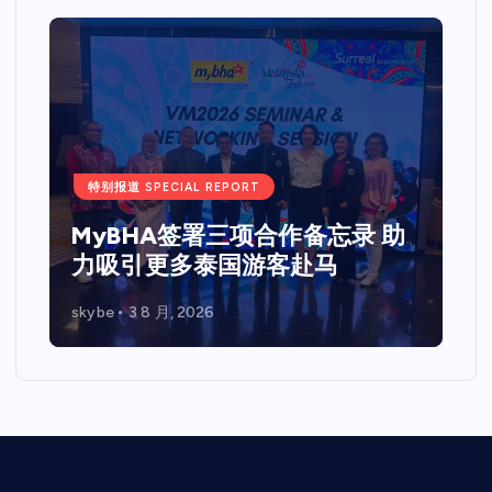
特别
We
特别报道 SPECIAL REPORT
站
MyBHA签署三项合作备忘录 助
马
力吸引更多泰国游客赴马
与
skybe
3 8 月, 2026
skyb