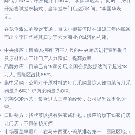
降低了50%，坪效提升了50%。”李国华透露，“同时，我们
开始尝试授权模式，当年授权门店达到4间。”李国华表
示。
在竞争激烈的餐饮市场，百味小碗菜何以在短短三年内脱颖
而出？李国华将其归功于六大商业护城河的构建。
中央供应：目前以拥有1万平方尺的中央厨房进行酱料制作
及原材料加工让门店人力降低，提高效率
品牌效应：目前已有15家分店,全国会员数据达到了超过18
万人, 雪隆区占比85%。
集中采购：公司对于原材料的每月采购量惊人如包菜每月采
购量为6吨丶鸡肉采购量为8吨。
完善SOP运营：集合过去三年的经验，公司提升效率化运
营。
口味秘方：招牌菜以拥有独家酱料包，供应给旗下15家门店
让门店，不再依赖厨师
市场覆盖率最广：在马来西亚小碗菜排名第一，雪隆区地点