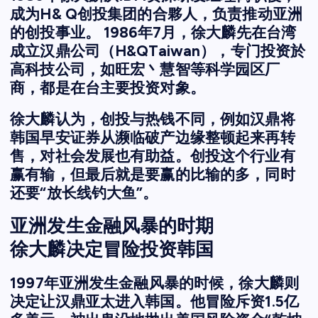
成为H& Q创投集团的合夥人，负责推动亚洲
的创投事业。 1986年7月，徐大麟先在台湾
成立汉鼎公司（H&QTaiwan），专门投资於
高科技公司，如旺宏丶慧智等科学园区厂
商，都是在台主要投资对象。
徐大麟认为，创投与热钱不同，例如汉鼎将
韩国早安证券从濒临破产边缘整顿起来再转
售，对社会发展也有助益。创投这个行业有
赢有输，但最后就是要赢的比输的多，同时
还要“放长线钓大鱼”。
亚洲发生金融风暴的时期
徐大麟决定冒险投资韩国
1997年亚洲发生金融风暴的时候，徐大麟则
决定让汉鼎亚太进入韩国。他冒险斥资1.5亿