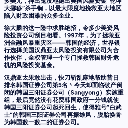
多美元，神出鬼没地抛出美国风险资金“乾坤
大挪移”杀手锏，以最大限度地挽救亚太地区
陷入财政困难的众多企业。
徐大麟的这一险中求胜绝招，令多少美资风
险投资公司刮目相看。1997年，为了拯救亚
洲金融风暴重灾区——韩国的经济，世界银
行选择美国汉鼎亚太风险投资有限公司为合
作伙伴，全权管理一个专门拯救韩国财务危
机的风险投资基金。
汉鼎亚太果敢出击，快刀斩乱麻地帮助昔日
排名韩国证券公司第5名丶今天却面临破产倒
闭的韩国三阳证券公司（Sangyong）实施重
组，最后竟然没有花费韩国政府一分钱就使
韩国三阳证券公司起死回生，使得雅号“白武
士”的韩国三阳证券公司再振雄风，脱胎换骨
为韩国数一数二的证券公司。