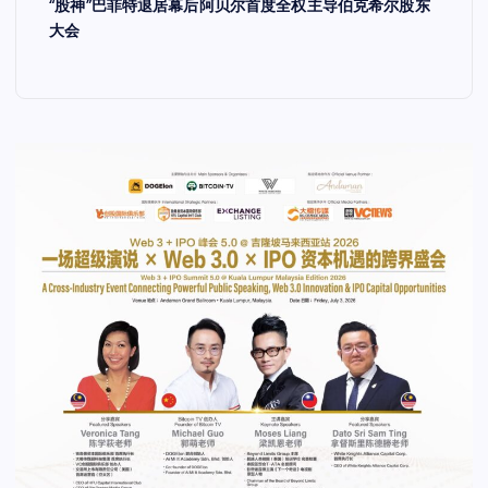
“股神”巴菲特退居幕后阿贝尔首度全权主导伯克希尔股东
大会