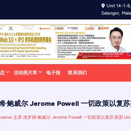
Unit 14-1-B,
项
合
作
备
忘
录
助
力
吸
Selangor, Mala
动态
活动照片库
电子报
联系我们
杰罗姆·鲍威尔 Jerome Powell 一切政策以复苏
Reserve 主席 杰罗姆·鲍威尔 Jerome Powell 一切政策以复苏美国 Un