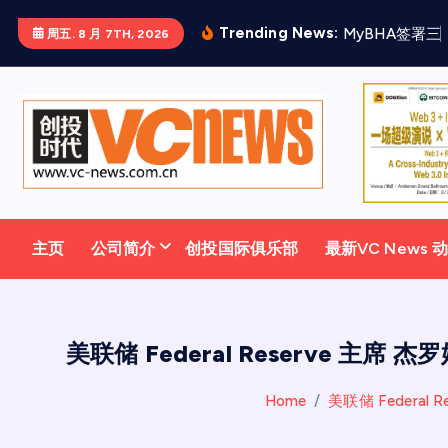
跳
Trending News:
M
y
B
H
A
签
署
三
周五. 8 月 7TH, 2026
至
正
文
主页
公司简介
创投国际俱乐部
最新VC News 
美联储 Federal Reserve 主席 
Home
美联储 Federal 