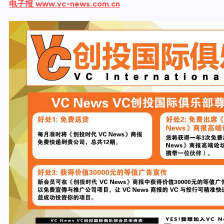
电子报 www.vc-news.com.cn