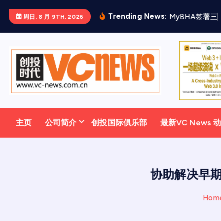
跳
Trending News:
M
y
B
H
A
签
署
三
周日. 8 月 9TH, 2026
至
正
文
主页
公司简介
创投国际俱乐部
最新VC News 
协助解决早期融
Hom