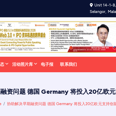
Unit 14-1-B,
项
合
作
备
忘
录
助
力
Selangor, Mala
动态
活动照片库
电子报
联系我们
资问题 德国 Germany 将投入20亿
e
协助解决早期融资问题 德国 Germany 将投入20亿欧元支持创